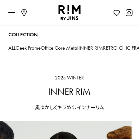
COLLECTION
ALL
Geek Frame
Office Core Metal
INNER RIM
RETRO CHIC FR
2025 WINTER
INNER RIM
奥ゆかしくキラめく、インナーリム