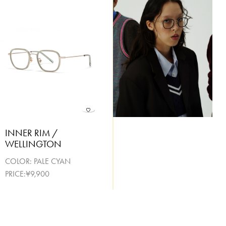
INNER RIM /
WELLINGTON
COLOR:
PALE CYAN
PRICE:¥9,900